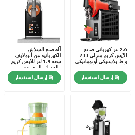
2.6 لتر كهربائي صانع
آلة صنع السلاش
الآيس كريم منزلي 200
الكهربائية من أنبولايف
واط بلاستيكي أوتوماتيكي
سعة 1.9 لتر للآيس كريم
والعصائر المجمدة
إرسال استفسار
إرسال استفسار
المنزل
المنتجات
فيديوهات