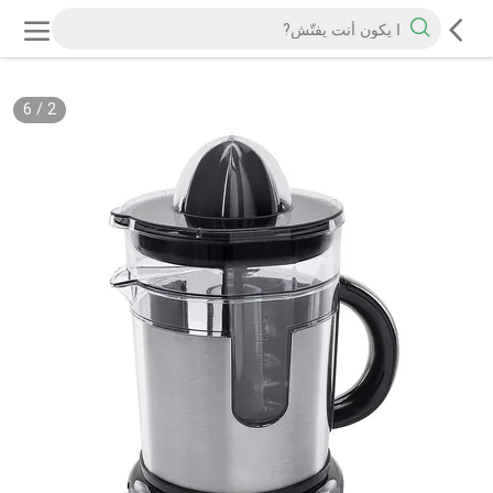
6
/
2