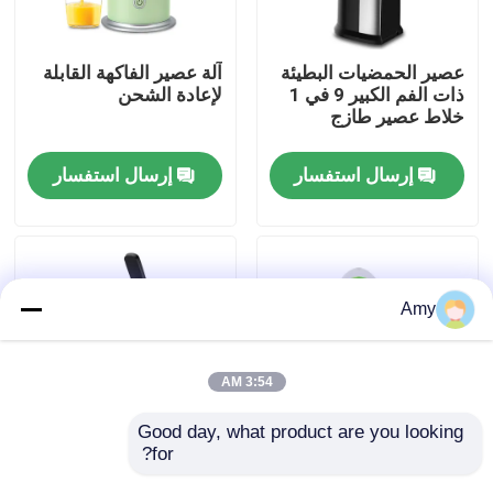
حولنا
عصير الحمضيات البطيئة
آلة عصير الفاكهة القابلة
ذات الفم الكبير 9 في 1
لإعادة الشحن
خلاط عصير طازج
جولة في المصنع
إرسال استفسار
إرسال استفسار
مراقبة الجودة
اتصل بنا
Amy
أخبار
3:54 AM
اطلب اقتباس
Good day, what product are you looking 
for?
25W 40W عصير
محرك النحاس 100٪
الحمضيات الكهربائية آلة
عصير البرتقالية
مقلاة الهواء الرقمية