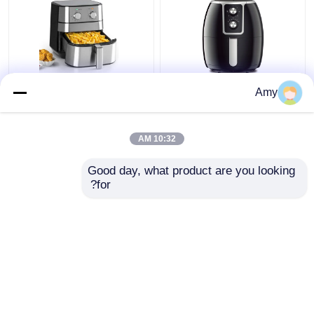
3.5 لتر اليدوية طباخ الهواء
مقلاة هوائية كهربائية
Amy
الفولاذ المقاوم للصدأ
رقمية عميقة بسعة كبيرة
خالية من الزيت صحية
بدون زيت
10:32 AM
افضل سعر
افضل سعر
Good day, what product are you looking 
for?
اتصل بنا
اتصل بنا
عرض المزيد
منزل
حول نا
اتصل بنا
Desktop Site