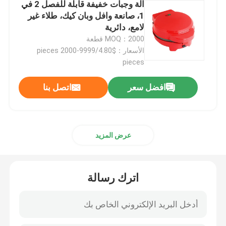
آلة وجبات خفيفة قابلة للفصل 2 في
1، صانعة وافل وبان كيك، طلاء غير
آلة صنع القهوة
لامع، دائرية
MOQ：2000 قطعة
الأسعار：$4.80/pieces 2000-9999
أفران المقليات الهوائية
pieces
افضل سعر
اتصل بنا
مقلاة هوائية مزدوجة
المقلاة الهوائية اليدوية
عرض المزيد
صانعي شطائر الفلفل
اترك رسالة
الشواية الكهربائية للصحافة
مكاوي البخار