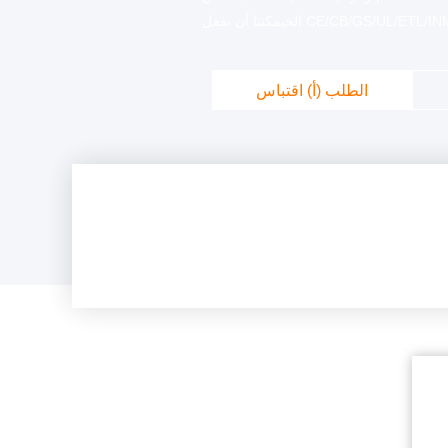
CE/CB/GS/UL/ETL/INMETRO/SAA/SABS/PSE/KC الخيمكننا أن نفعل
OEM / ODM / SOLUTION / SHARS ويمكن أيضا تعاون وكيل المنطقة
 المثالية والأسعار الجذابة دائماً مع منتجات
الطلب (أ) اقتباس
اقتراحاتكم وتعاونكم" وأشبعنا لكم يومًا ".!...