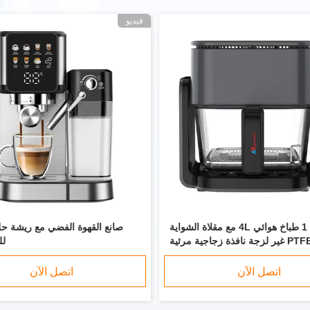
فيديو
2 في 1 طباخ هوائي 4L مع مقلاة الشواية
صانع القهوة الفضي مع ريشة حل
P غير لزجة نافذة زجاجية مرئية
لل
اتصل الآن
اتصل الآن