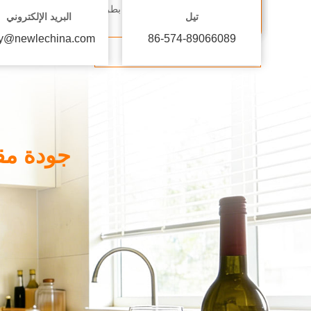
يمكنك الاتصال بنا بطرق مختلفة
تيل
البريد الإلكتروني
y@newlechina.com
86-574-89066089
اتصل بنا
جودة مقل