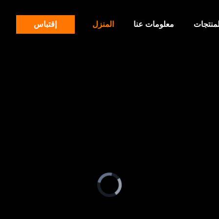
لمنتجات
معلومات عنا
المنزل
إقتباس
Video
Player
is
loading.