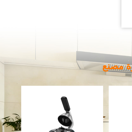
وة مصنع