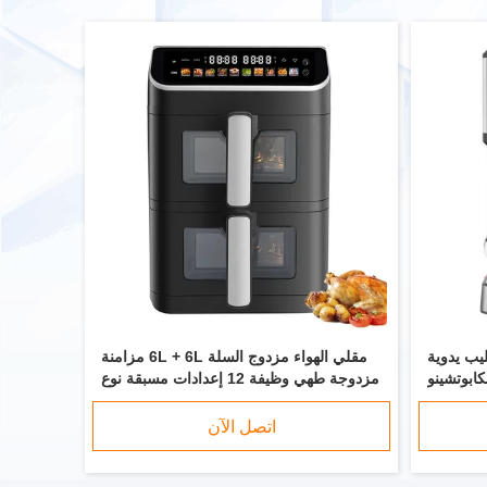
يب يدوية
مقلي الهواء مزدوج السلة 6L + 6L مزامنة
كابوتشينو
مزدوجة طهي وظيفة 12 إعدادات مسبقة نوع
الفرن
اتصل الآن