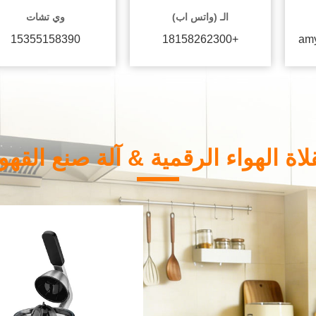
الـ (واتس اب)
وي تشات
15355158390
+18158262300
am
اة الهواء الرقمية & آلة صنع القه