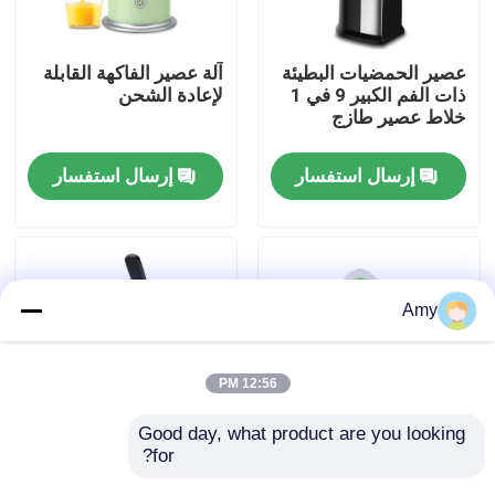
حولنا
عصير الحمضيات البطيئة
آلة عصير الفاكهة القابلة
ذات الفم الكبير 9 في 1
لإعادة الشحن
خلاط عصير طازج
جولة في المصنع
إرسال استفسار
إرسال استفسار
مراقبة الجودة
اتصل بنا
Amy
أخبار
12:56 PM
اطلب اقتباس
Good day, what product are you looking 
for?
25W 40W عصير
محرك النحاس 100٪
الحمضيات الكهربائية آلة
عصير البرتقالية
مقلاة الهواء الرقمية