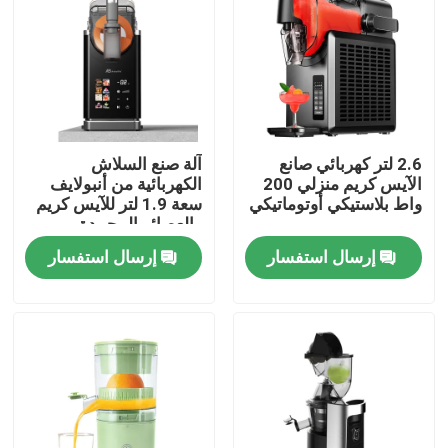
2.6 لتر كهربائي صانع
آلة صنع السلاش
الآيس كريم منزلي 200
الكهربائية من أنبولايف
واط بلاستيكي أوتوماتيكي
سعة 1.9 لتر للآيس كريم
والعصائر المجمدة
إرسال استفسار
إرسال استفسار
المنزل
المنتجات
فيديوهات