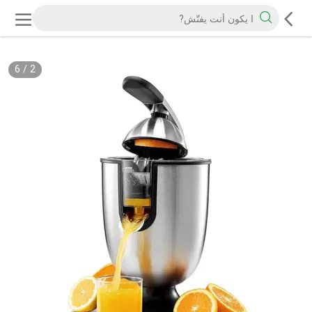
6
/
2