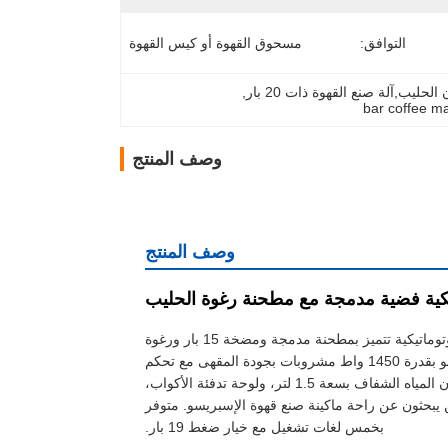
التوافق:
مسحوق القهوة أو كيس القهوة
ليب,آلة صنع القهوة ذات 20 بار
, 
وصف المنتج
وصف المنتج
يكية فضية مدمجة مع مطحنة رغوة الحليب
تعرف على ماكينة صنع قهوة الإسبريسو الفضية Anbolife AC101 - وهي قوة نصف أوتوماتيكية تتميز بمطحنة مدمجة ومضخة 15 بار ورغوة
الحليب اليدوية لتحضير اللاتيه والكابتشينو الأصليين. توفر ماكينة صنع قهوة الإسبريسو بقدرة 1450 واط مشروبات بجودة المقهى مع تحكم
رقمي بلمسة واحدة وإعدادات درجة حرارة قابلة للبرمجة ووظيفة التنظيف الذاتي. خزان المياه الشفاف بسعة 1.5 لتر، ولوحة تدفئة الأكواب،
ن يبحثون عن راحة ماكينة صنع قهوة الإسبريسو. متوفر
بخمس لغات تشغيل مع خيار ضغط 19 بار.