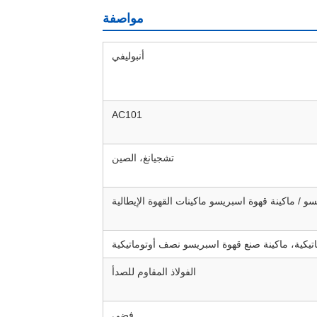
مواصفة
أنبوليفي
AC101
تشجيانغ، الصين
و / ماكينة قهوة اسبريسو ماكينات القهوة الإيطالية
تيكية، ماكينة صنع قهوة اسبريسو نصف أوتوماتيكية
الفولاذ المقاوم للصدأ
فضي