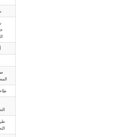
س
س
خز
ال
أ
ض
المض
طاح
الت
طري
الت