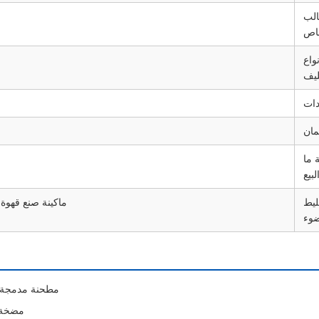
الب
اص
نواع
ليف
دات
ان
 ما
لبيع
يط
ماكينة صنع قهوة
ضوء
مطحنة مدمجة:
مضخة 15 بار: ضغط احترافي للحصول على كر