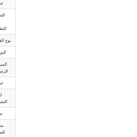
ع
الت
التط
نوع الق
التو
المي
الرئي
عم
ل
التش
ط
مص
الط