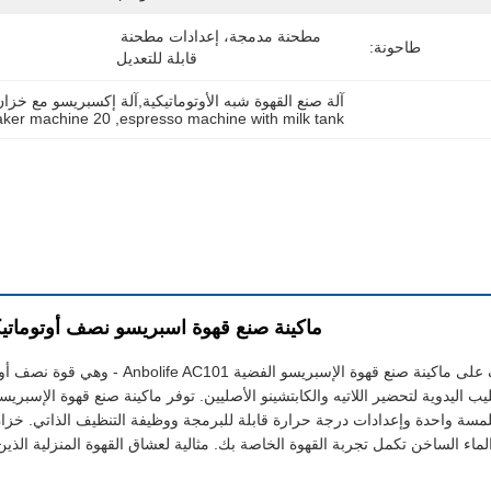
مطحنة مدمجة، إعدادات مطحنة 
طاحونة:
قابلة للتعديل
آلة صنع القهوة شبه الأوتوماتيكية,آلة إكسبريسو مع خزان الح
20 bar coffee maker machine
, 
espresso machine with milk tank
ماكينة صنع قهوة اسبريسو نصف أوتومات
لماء الساخن تكمل تجربة القهوة الخاصة بك. مثالية لعشاق القهوة المنزلية الذي