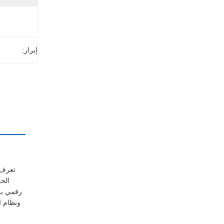
إبراز:
ونظام ا