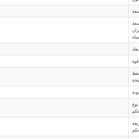
عة
عة
ان
مياه
بعاد
قوة
غط
خة
ونة
نوع
حكم
قة
حكم