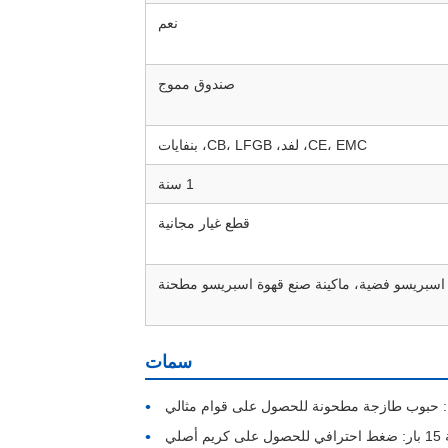
نعم
صندوق مموج
CE، EMC، لفد، CB، LFGB، بنفايات
1 سنة
قطع غيار مجانية
 اسبريسو فضية، ماكينة صنع قهوة اسبريسو مطحنة
سمات
 حبوب طازجة مطحونة للحصول على قوام مثالي
يم أصلي