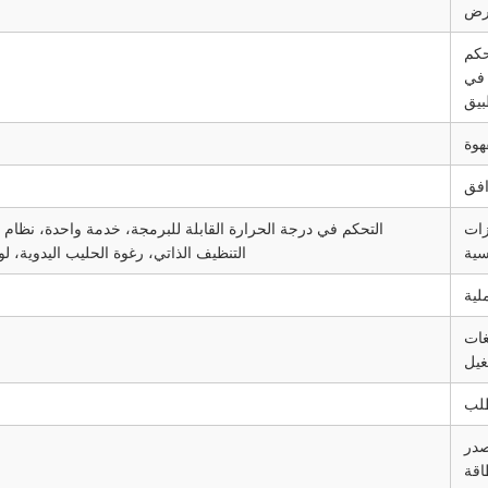
رض
حكم
في
بيق
هوة
افق
زات
التحكم في درجة الحرارة القابلة للبرمجة، خدمة واحدة، نظام
سية
التنظيف الذاتي، رغوة الحليب اليدوية، لو
لية
غات
غيل
لب
در
اقة