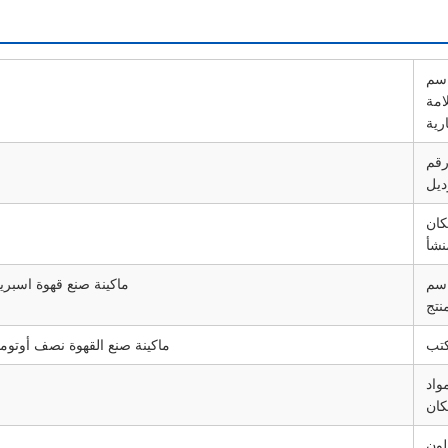
سم
امة
ارية
قم
ديل
ان
نشأ
سم
ماكينة صنع قهوة اسبريس
منتج
تب
ماكينة صنع القهوة نصف أوتوما
واد
كان
لون