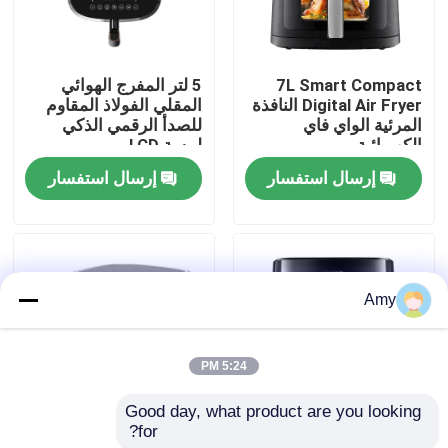
حولنا
7L Smart Compact
5 لتر المفرج الهوائي
Digital Air Fryer النافذة
المقلي الفولاذ المقاوم
جولة في المصنع
المرئية الواي فاي
للصدأ الرقمي الذكي
الكهربائية
لمسة LCD
إرسال استفسار
إرسال استفسار
مراقبة الجودة
اتصل بنا
Amy
أخبار
5:24 PM
اطلب اقتباس
Good day, what product are you looking 
for?
مقلاة هواء ذات شاشة
مصفف هواء رقمي
مقلاة الهواء الرقمية