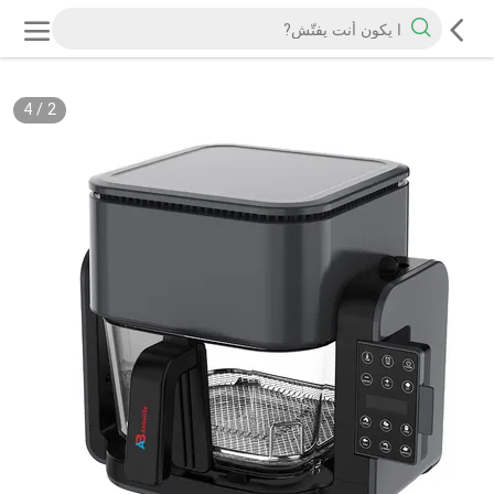
4
/
2