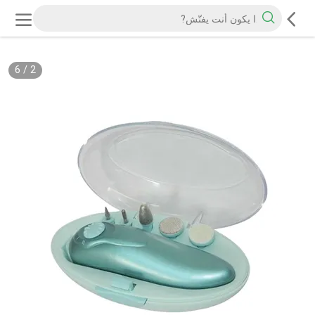
6
/
2