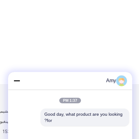
Amy
البريد بنا
تبعتنا
1:37 PM
789، شارع تشيم
Good day, what product are you looking 
for?
ينجو، مدينة نينغبو
15355158390