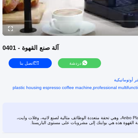
آلة صنع القهوة - 0401
دردشة
اتصل بنا
plastic housing espresso coffee machine,professional multifunc
اكتشف آلة صنع القهوة الإسبريسو الرقمية الاحترافية من Anbo Plastic Housing، وهي تحفة متعددة الوظائف مثالية لصنع لاتيه، وفلات وايت،
عة القهوة هذه هي بوابتك إلى مشروبات على مستوى الباريستا.