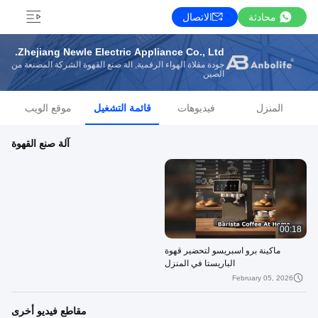
محادثة
الاتصال
Zhejiang Newle Electric Appliance Co., Ltd.
جودة مقلاة الهواء الرقمية, آلة صنع القهوة الشركة المصنعة من
الصين
المنزل
فيديوهات
قائمة التشغيل
موقع الويب
آلة صنع القهوة
00:18
ماكينة برو اسبريسو لتحضير قهوة
الباريستا في المنزل
February 05, 2026
مقاطع فيديو أخرى