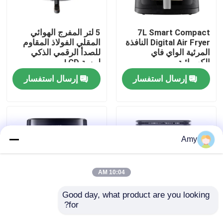
حولنا
7L Smart Compact
5 لتر المفرج الهوائي
Digital Air Fryer النافذة
المقلي الفولاذ المقاوم
المرئية الواي فاي
للصدأ الرقمي الذكي
جولة في المصنع
الكهربائية
لمسة LCD
إرسال استفسار
إرسال استفسار
مراقبة الجودة
اتصل بنا
Amy
أخبار
10:04 AM
اطلب اقتباس
Good day, what product are you looking 
for?
2 في 1 طباخ هوائي 4L
مقلاة هواء ذات شاشة
مع مقلاة الشواية PTFE
لمسة LED 7L مع نافذة
مقلاة الهواء الرقمية