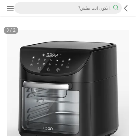
3
/
2