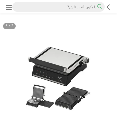
6
/
2