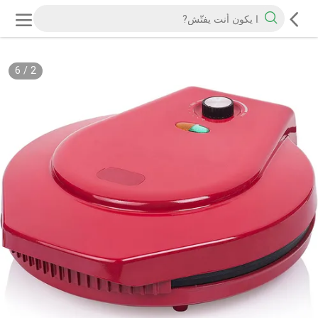
6
/
2