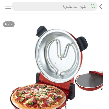
6
/
2