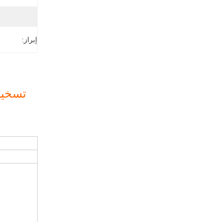
إبراز:
تسخين