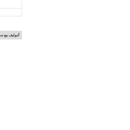
أنبوليف بيع س