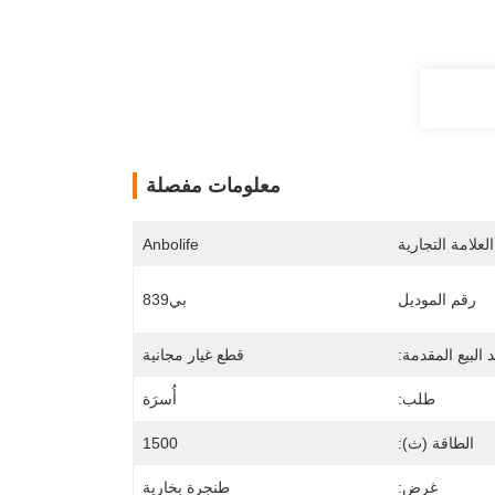
معلومات مفصلة
لعلامة التجارية
Anbolife
رقم الموديل
بي839
 البيع المقدمة:
قطع غيار مجانية
طلب:
أُسرَة
الطاقة (ث):
1500
غرض:
طنجرة بخارية