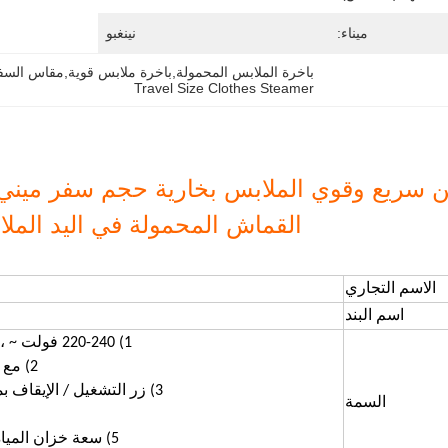
ميناء:
نينغبو
باخرة الملابس المحمولة,باخرة ملابس قوية,مقاس السفر
Travel Size Clothes Steamer
 سريع وقوي الملابس بخارية حجم سفر ميني 
القماش المحمولة في اليد الملا
الاسم التجاري
اسم البند
1) 220-240 فولت ~ ، 50/60 هرتز ، 1500 واط
2) مع شاشة إظهار البخار LED
3) زر التشغيل / الإيقاف بما في ذلك مضاد للنزيف
السمة
5) سعة خزان المياه: 280 مل (يمكن فصله)