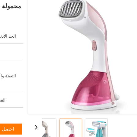
محمولة م
الحد الأد
التعبئة وا
القد
احصل ع