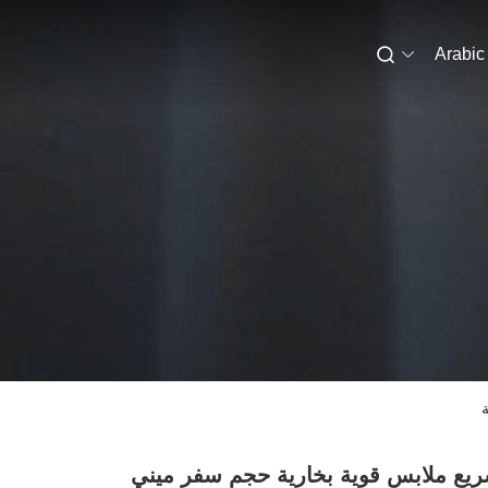
Arabic
يع ملابس قوية بخارية حجم سفر ميني