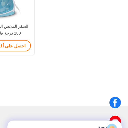
السفر الملابس ال
180 درجة قابل للدوران
احصل على أ