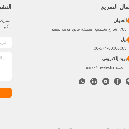
صال السريع
النشرة
العنوان
اشترك ف
وأكثر.
789، شارع تشيمينغ، منطقة ينجو، مدينة نينغبو
تيل
86-574-89066089
بريد إلكتروني
amy@newlechina.com