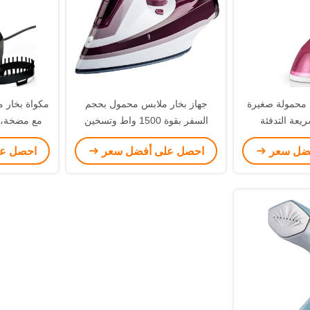
بس محمولة صغيرة
جهاز بخار ملابس محمول بحجم
مكواة بخار 
ريعة التدفئة
السفر بقوة 1500 واط وتسخين
مع مضخة، 
سريع للملابس
فضل سعر
احصل على أفضل سعر
احصل ع