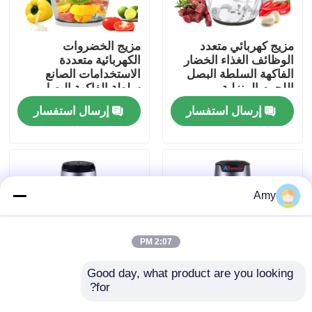
حولنا
مزيج كهربائي متعدد
مزيج الخضروات
الوظائف الغذاء الخضار
الكهربائية متعددة
الفاكهة السلطة البصل
الاستخدامات الصانع
جولة في المصنع
اللحوم المنزلية
سلطة الفاكهة البصل
المنزلية
إرسال استفسار
إرسال استفسار
مراقبة الجودة
اتصل بنا
Amy
أخبار
2:07 PM
اطلب اقتباس
Good day, what product are you looking 
for?
اللحوم الغذاء الخضروات
مصفف اللحوم المصفح
الكهربائية مصفف مصغر
الكهربائي للخضروات
مقلاة الهواء الرقمية