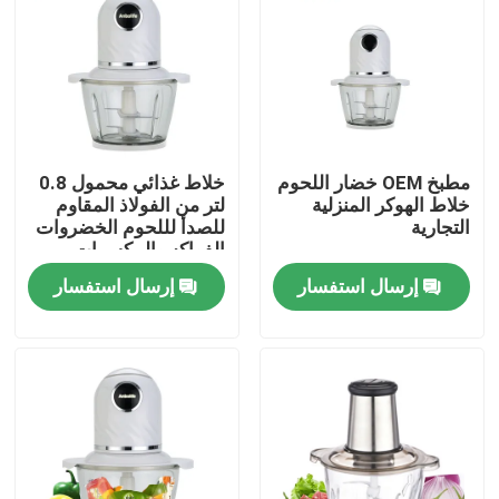
مطبخ OEM خضار اللحوم
خلاط غذائي محمول 0.8
خلاط الهوكر المنزلية
لتر من الفولاذ المقاوم
التجارية
للصدأ لللحوم الخضروات
الفواكه والمكسرات
إرسال استفسار
إرسال استفسار
المنزل
المنتجات
فيديوهات