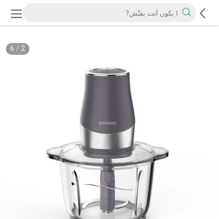
6
/
2