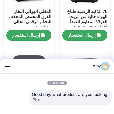
7L الذكية الرقمية طباخ
المقلي الهوائي البخار
حولنا
الهواء خالية من الزيت
الفرن المحمص المجفف
الفولاذ المقاوم للصدأ
التحكم الرقمي الخالي
اختيار صحي تسخين
من الزيت
جولة في المصنع
سريع
إرسال استفسار
إرسال استفسار
مراقبة الجودة
اتصل بنا
Amy
أخبار
12:39 PM
Good day, what product are you looking 
اطلب اقتباس
for?
فرن قلاية هوائية بشاشة
فرن قلاية هوائية 12 لتر
لمس 9 لتر 12 لتر مقلاة
ببرامج بلمسة واحدة،
عميقة كهربائية بدون زيت
شواية، محمصة، مجفف
مقلاة الهواء الرقمية