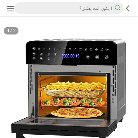
4
/
2