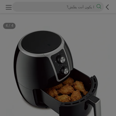
4
/
4