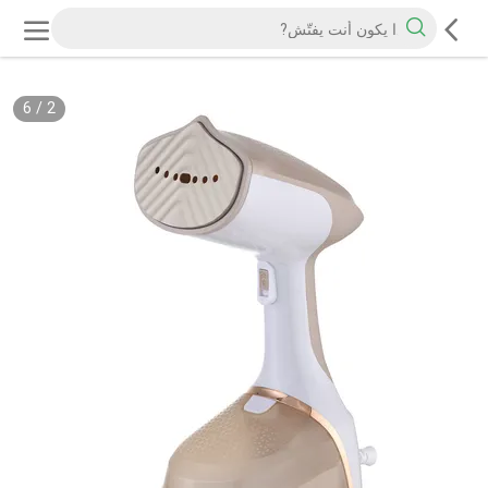
6
/
2