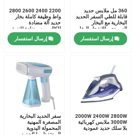
360 مل ملابس حديد
2200 2400 2600 2800
قابلة للطي السفر الحديد
واط وظيفة كاملة بخار
البخارية مع البخار
حديد آلة مضادة
العمودي والانفجار البخار
للكالسيوم مضادة للنزيف
التنظيف الذاتي
إرسال استفسار
إرسال استفسار
المنزل
المنتجات
2000W 2400W 2800W
سفر الحديد البخارية
3000W ملابس كهربائية
المصغرة المهنية
بلا سلك حديد عمودية
المحمولة اليدوية
فيديوهات
المحتفظ بها الحديد