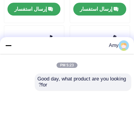
البخارية العمودية
إرسال استفسار
إرسال استفسار
حولنا
جولة في المصنع
Amy
مراقبة الجودة
5:23 PM
اتصل بنا
Good day, what product are you looking 
for?
الكهربائية بدون سلك
2800W 3000W 2000W
القماش الحديد البخار
2400W بخار القماش
أخبار
العمودي 1000W التحكم
بدون سلك الكهربائية
في الحرارة
الحديد الرأسي
اطلب اقتباس
إرسال استفسار
إرسال استفسار
مقلاة الهواء الرقمية