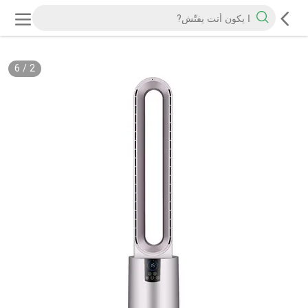
6
/
2