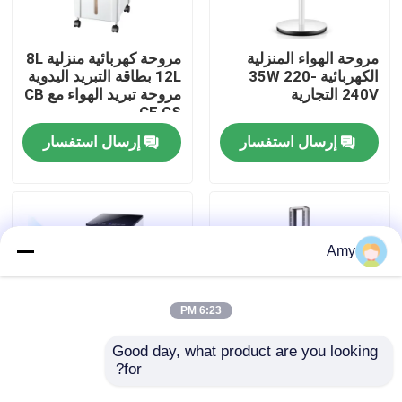
حولنا
مروحة الهواء المنزلية
مروحة كهربائية منزلية 8L
الكهربائية 35W 220-
12L بطاقة التبريد اليدوية
240V التجارية
مروحة تبريد الهواء مع CB
جولة في المصنع
CE GS
إرسال استفسار
إرسال استفسار
مراقبة الجودة
اتصل بنا
Amy
أخبار
6:23 PM
اطلب اقتباس
Good day, what product are you looking 
for?
ODM OEM صامتة عالية
4 في 1 شاشة LED
السرعة الرقمية الذكية
المدارس المروحة
مقلاة الهواء الرقمية