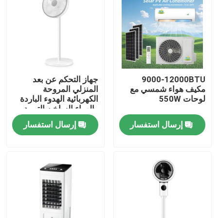
9000-12000BTU
جهاز التحكم عن بعد
مكيف هواء شمسي مع
المنزلي المروحة
لوحات 550W
الكهربائية الهدوء الباردة
والهواء الساخن التبريد
إرسال استفسار
إرسال استفسار
المنزل
المنتجات
فيديوهات