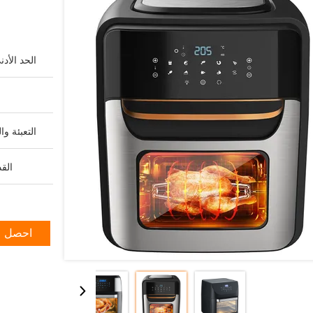
الحد الأد
التعبئة وا
القد
احصل ع