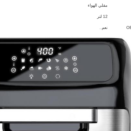
مقلي الهواء
12 لتر
نعم..