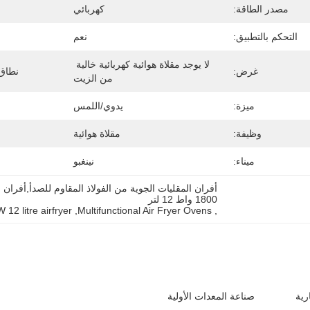
مصدر الطاقة:
كهربائي
التحكم بالتطبيق:
نعم
لا يوجد مقلاة هوائية كهربائية خالية 
غرض:
نطاق 
من الزيت
ميزة:
يدوي/اللمس
وظيفة:
مقلاة هوائية
ميناء:
نينغبو
1800 واط 12 لتر
12 litre airfryer
, 
Multifunctional Air Fryer Ovens
, 
رية
صناعة المعدات الأولية