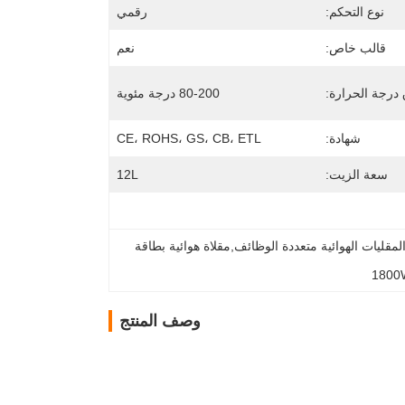
نوع التحكم:
رقمي
قالب خاص:
نعم
درجة الحرارة:
80-200 درجة مئوية
شهادة:
CE، ROHS، GS، CB، ETL
سعة الزيت:
12L
أفران المقليات الجوية من الفولاذ المقاوم للصدأ,أفران المقليات الهوائية متعددة الوظائف,مقلاة هوائية بطاقة 
1800W 
وصف المنتج