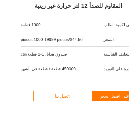
المقاوم للصدأ 12 لتر حرارة غير زيتية
نى لكمية الطلب:
1000 قطعة
السعر:
$44.50/pieces 1000-19999 pieces
لتغليف القياسية:
صندوق هدايا، 1-2 قطعة/ctn
رة على التوريد:
450000 قطعة / قطعة في الشهر
لى أفضل سعر
اتصل بنا