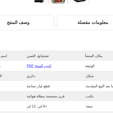
معلومات مفصلة
وصف المنتج
مكان المنشأ
تشجيانغ، الصين
اسم ا
الوثيقة
كتيب المنتج PDF
م
شكل:
دائري
ال
 بعد البيع المقدمة:
قطع غيار مجانية
يكتب:
فرن محمصة بمقلاة هوائية
سعة:
>6 لتر، 12 لتر